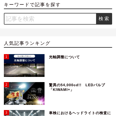
キーワードで記事を探す
Search
for:
人気記事ランキング
1
光軸調整について
2
驚異の54,000cd!! LEDバルブ
「KIWAMI+」
3
車検におけるヘッドライトの検査に