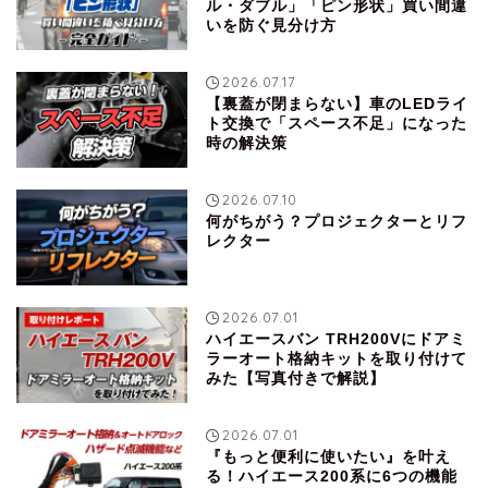
ル・ダブル」「ピン形状」買い間違
いを防ぐ見分け方
2026.07.17
【裏蓋が閉まらない】車のLEDライ
ト交換で「スペース不足」になった
時の解決策
2026.07.10
何がちがう？プロジェクターとリフ
レクター
2026.07.01
ハイエースバン TRH200Vにドアミ
ラーオート格納キットを取り付けて
みた【写真付きで解説】
2026.07.01
『もっと便利に使いたい』を叶え
る！ハイエース200系に6つの機能