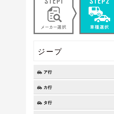
ジープ
ア行
カ行
タ行