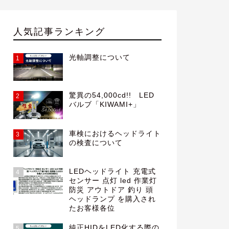
人気記事ランキング
光軸調整について
1
驚異の54,000cd!! LED
2
バルブ「KIWAMI+」
車検におけるヘッドライト
3
の検査について
LEDヘッドライト 充電式
4
センサー 点灯 led 作業灯
防災 アウトドア 釣り 頭
ヘッドランプ を購入され
たお客様各位
純正HIDをLED化する際の
5