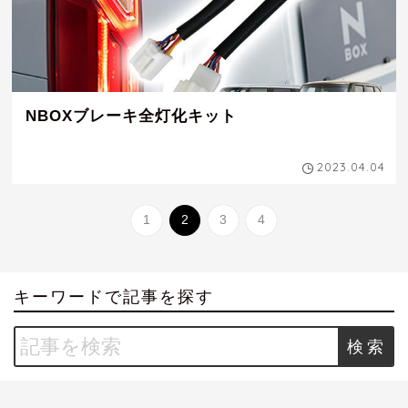
NBOXブレーキ全灯化キット
2023.04.04
1
2
3
4
キーワードで記事を探す
Search
for: