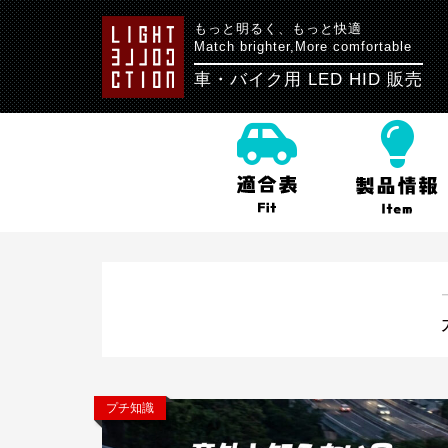
もっと明るく、もっと快適
Match brighter,More comfortable
車・バイク用 LED HID 販売
プチ知識