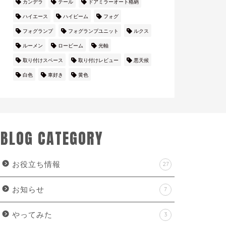
カンデラ
テール
ドアミラーオート格納
ハイエース
ハイビーム
フォグ
フォグランプ
フォグランプユニット
ルクス
ルーメン
ロービーム
光軸
取り付けスペース
取り付けレビュー
悪天候
白色
車好き
黄色
BLOG CATEGORY
お役立ち情報
27
お知らせ
7
やってみた
3