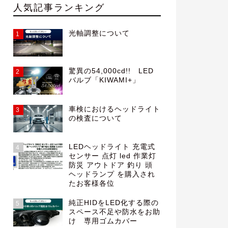
人気記事ランキング
光軸調整について
1
驚異の54,000cd!! LED
2
バルブ「KIWAMI+」
車検におけるヘッドライト
3
の検査について
LEDヘッドライト 充電式
4
センサー 点灯 led 作業灯
防災 アウトドア 釣り 頭
ヘッドランプ を購入され
たお客様各位
純正HIDをLED化する際の
5
スペース不足や防水をお助
け 専用ゴムカバー