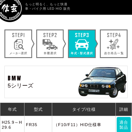
もっと明るく、もっと快適
車・バイク用 LED HID 販売
BMW
5シリーズ
年式
型式
タイプ/仕様
詳細
H25.9～H
適合
FR35
（F10/F11）HID仕様車
29.6
製品